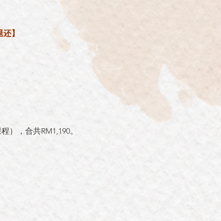
退还】
课程
）
，合共RM1,190。