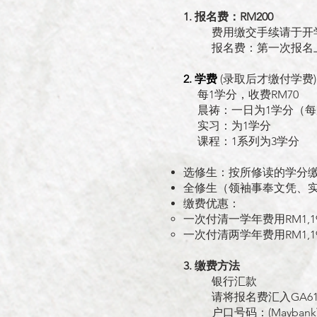
1. 报名费：RM200
费用缴交手续请于开
报名费：第一次报名
2. 学费
(录取后才缴付学费)
每1学分，收费RM70
晨祷：一日为1学分（每
实习：为1学分
课程：1系列为3学分
选修生：按所修读的学分缴
全修生（领袖事奉文凭、
缴费优惠：
一次付清一学年费用RM1,19
一次付清两学年费用RM1,19
3. 缴费方法
银行汇款
请将报名费汇入GA6
户口号码：(Maybank) 5