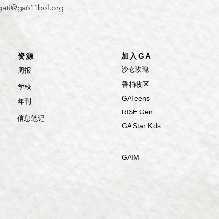
gati@ga611bol.org
​资源
加入GA
​沙仑玫瑰
​​​周报
​香柏牧区
​​​学校
GATeens
​年刊
RISE Gen
​信息笔记
GA Star Kids
GAIM