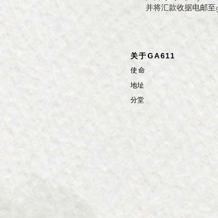
并将汇款收据电邮至
关于GA611
使命
​​​地址
​分堂