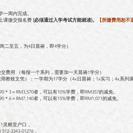
学一周内完成。
上课缴交报名费
(必须通过入学考试方能就读)。
【所缴费用恕不
周二至五，为4日晨祷，即4学分）
交费用 （每报一个系列，需要加一天晨祷1学分）
实用教牧文凭）：
一学期为17学分（4x日晨祷；1x实习；4x系列
0＊3＝RM3,570者，可以有10%学费，即RM357的减免。
0＊6＝RM7,140者，可以有15%学费，即RM1,071的减免。
11灵粮堂户口，
12-3343-01276，