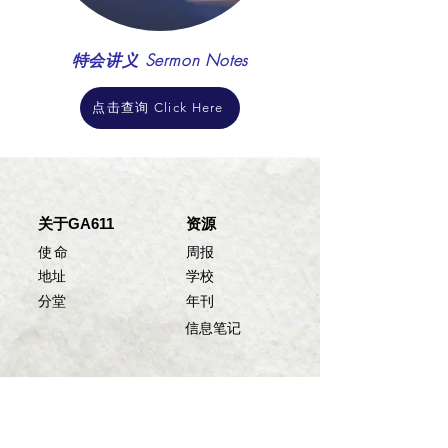
特会讲义
Sermon Notes
点击查询 Click Here
关于GA611
资源
使命
​​​周报
​​​地址
​​​学校
​分堂
​年刊
​信息笔记
加入GA611
快捷键
​沙仑玫瑰
线上崇拜